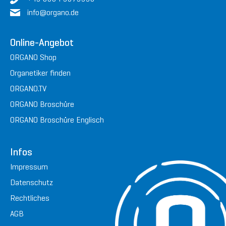
in
fo@or
gan
o.de
Online-Angebot
ORGANO Shop
Organetiker finden
ORGANO.TV
ORGANO Broschüre
ORGANO Broschüre Englisch
Infos
Impressum
Datenschutz
Rechtliches
AGB