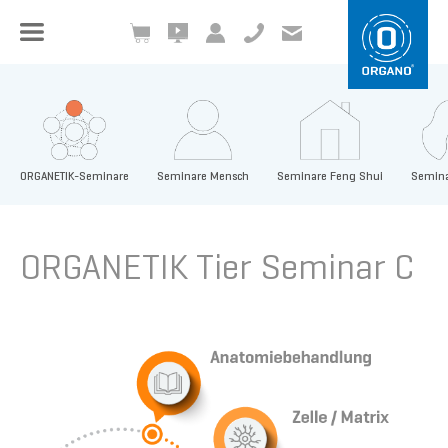
+49 8504 957999-0
inf
o@org
ano.ch
ORGANETIK-Seminare
Seminare Mensch
Seminare Feng Shui
Semina
ORGANETIK Tier Seminar C