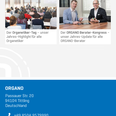
Der
Organetiker-Tag
– unser
Der
ORGANO Berater-Kongress
–
Jahres-Highlight für alle
unser Jahres-Update für alle
Organetiker
ORGANO-Berater
ORGANO
Passauer Str. 20
94104 Tittling
Deutschland
+49 8504 9579990