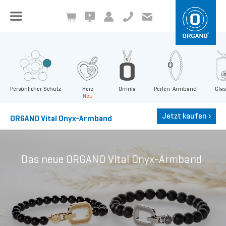
+49 8504 957999-0
inf
o@org
ano.ch
Persönlicher Schutz
Herz
Omnia
Perlen-Armband
Clas
Neu
Jetzt kaufen
›
ORGANO Vital Onyx-Armband
Das neue ORGANO Vital Onyx-Armband