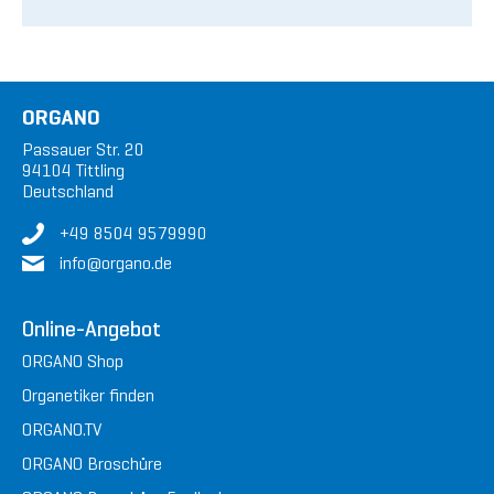
ORGANO
Passauer Str. 20
94104 Tittling
Deutschland
+49 8504 9579990
in
fo@or
gan
o.de
Online-Angebot
ORGANO Shop
Organetiker finden
ORGANO.TV
ORGANO Broschüre