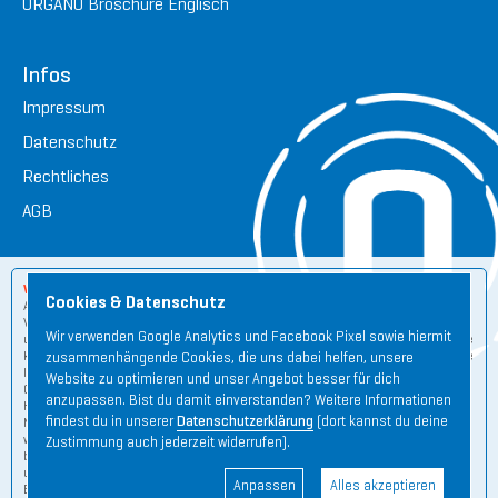
ORGANO Broschüre Englisch
Infos
Impressum
Datenschutz
Rechtliches
AGB
Wichtige Hinweise:
Cookies & Datenschutz
Aus rechtlichen und wettbewerbsrechtlichen Gründen zum Schutz unserer
Verbraucher sind wir verpflichtet darauf hinzuweisen, dass der ORGANETIK
Wir verwenden Google Analytics und Facebook Pixel sowie hiermit
und den von uns entwickelten ORGANO Produkten ähnlich der Homöopathie
keine wissenschaftlichen Studien für eventuelle Wirkungsweisen zugrunde
zusammenhängende Cookies, die uns dabei helfen, unsere
liegen. Die ORGANETIK ist kein Heilverfahren und die von uns entwickelten
Website zu optimieren und unser Angebot besser für dich
ORGANO Produkte sind keine Heilmittel bzw. Medizinprodukte nach der
anzupassen. Bist du damit einverstanden? Weitere Informationen
Heilmittelverordnung, dem Arzneimittelgesetz bzw. nach dem
findest du in unserer
Datenschutzerklärung
(dort kannst du deine
Medizinproduktegesetz und dürfen auch nicht als solche betrachtet
werden. Sie können keine medizinische Therapie ersetzen. Alle Angaben
Zustimmung auch jederzeit widerrufen).
beruhen ausschliesslich auf Überlieferung und langjähriger Erfahrung. Zu
unserer Verwendung der Begriffe Elektrosmog, Mobilfunk- und
Anpassen
Alles akzeptieren
Erdstrahlung sowie belebtes, energetisiertes Wasser lese bitte unsere
›