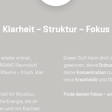
Klarheit – Struktur – Fokus
 wieder ordnet,
Dieser Duft kann dich
 ORGANO Raumduft
gewinnen, deine
Ordnu
 Räume – frisch, klar
deine
Konzentration
zu 
neue
Kreativität
und fö
all für Struktur,
Finde deinen Fokus – und
ie Energie, die dir
zen und mit Klarheit