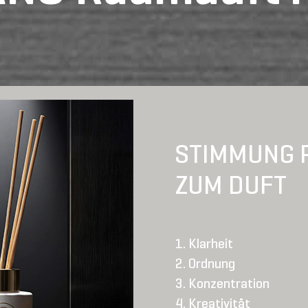
STIMMUNG 
ZUM DUFT
Klarheit
Ordnung
Konzentration
Kreativität