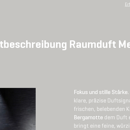
Er
tbeschreibung Raumduft Me
Fokus und stille Stärke.
klare, präzise Duftsign
frischen, belebenden 
Bergamotte
dem Duft e
bringt eine feine, wür