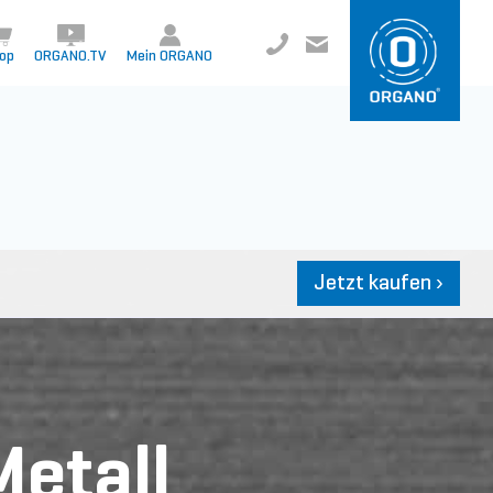
+49 8504 957999-0
inf
o@org
ano.ch
op
ORGANO.TV
Mein ORGANO
Jetzt kaufen
›
etall