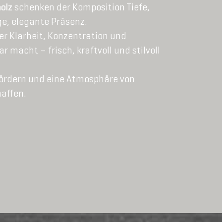
olz
schenken der Komposition Tiefe,
ge, elegante Präsenz.
der Klarheit, Konzentration und
 macht – frisch, kraftvoll und stilvoll
fördern und eine Atmosphäre von
haffen.