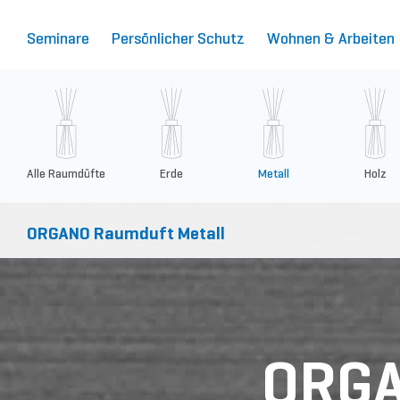
Seminare
Persönlicher Schutz
Wohnen & Arbeiten
Alle Raumdüfte
Erde
Metall
Holz
ORGANO Raumduft Metall
ORGA