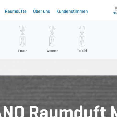
Raumdüfte
Über uns
Kundenstimmen
Sh
Feuer
Wasser
Tai Chi
NO Raumduft M