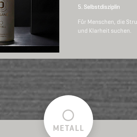
Selbstdisziplin
Für Menschen, die Str
und Klarheit suchen.