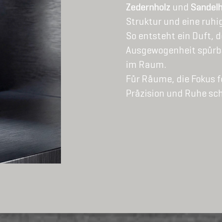
Zedernholz
und
Sandelh
Struktur und eine ruhi
So entsteht ein Duft, 
Ausgewogenheit spürbar
im Raum.
Für Räume, die Fokus 
Präzision und Ruhe sc