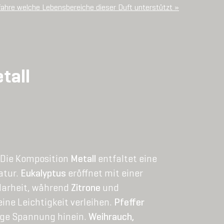
fahre welche Lebensbereiche dieser Duft unterstützt »
tall
Die Komposition
Metall
entfaltet eine
atur.
Eukalyptus
eröffnet mit einer
Klarheit, während
Zitrone
und
ine Leichtigkeit verleihen.
Pfeffer
zige Spannung hinein.
Weihrauch,