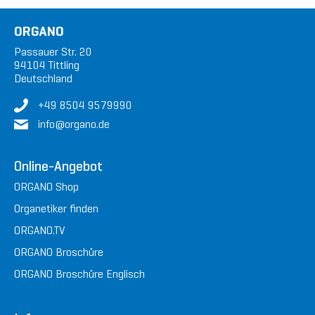
ORGANO
Passauer Str. 20
94104 Tittling
Deutschland
+49 8504 9579990
in
fo@or
gan
o.de
Online-Angebot
ORGANO Shop
Organetiker finden
ORGANO.TV
ORGANO Broschüre
ORGANO Broschüre Englisch