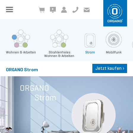
+49 8504 957999-0
inf
o@org
ano.ch
Wohnen & Arbeiten
Strahlenfreies
Strom
Mobilfunk
Wohnen & Arbeiten
Jetzt kaufen
›
ORGANO Strom
ORGANO
Strom