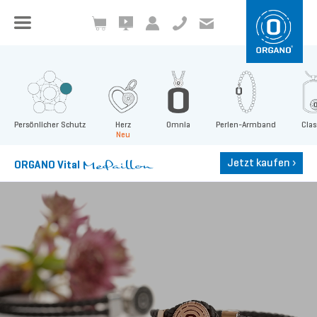
+49 8504 957999-0
inf
o@org
ano.ch
Persönlicher Schutz
Herz
Omnia
Perlen-Armband
Clas
Neu
Jetzt kaufen
›
ORGANO Vital
Medaillon